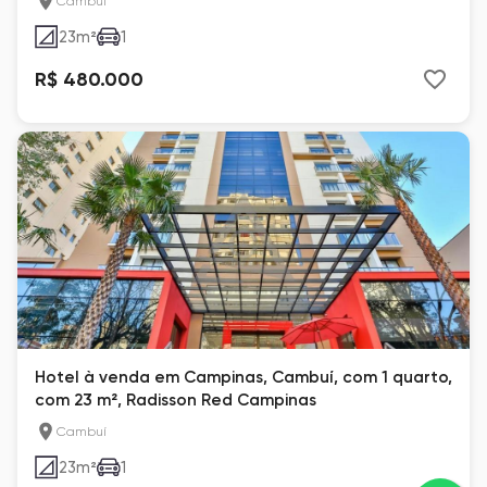
Cambuí
23
m²
1
R$ 480.000
Hotel à venda em Campinas, Cambuí, com 1 quarto,
com 23 m², Radisson Red Campinas
Cambuí
23
m²
1