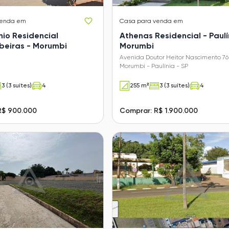
venda em
Casa
para venda em
io Residencial
Athenas Residencial - Paulí
beiras - Morumbi
Morumbi
Avenida Doutor Heitor Nascimento 76
Morumbi - Paulínia - SP
3 (3 suítes)
4
255 m²
3 (3 suítes)
4
R$ 900.000
Comprar: R$ 1.900.000