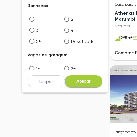
Casa
para 
Banheiros
Athenas R
Morumbi
1
2
Morumbi
3
4
295 m²
5+
Desativado
Comprar: R
Vagas de garagem
1+
2+
3+
4+
Aplicar
Limpar
5+
Desativado
lançamento