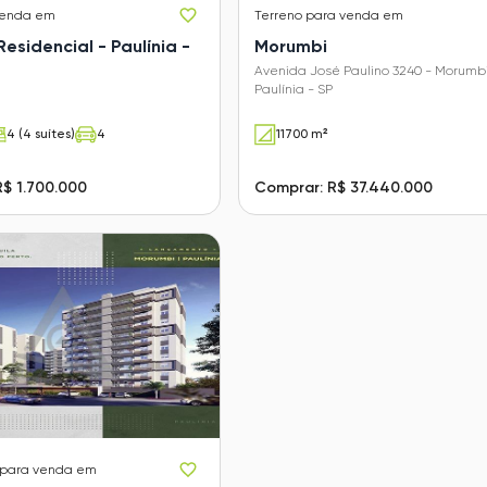
venda em
Terreno
para venda em
esidencial - Paulínia -
Morumbi
Avenida José Paulino 3240 - Morumbi
Paulínia - SP
4 (4 suítes)
4
11700 m²
$ 1.700.000
Comprar: R$ 37.440.000
para venda em