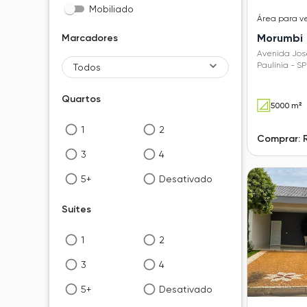
Mobiliado
Área
para v
Morumbi
Marcadores
Avenida José
Paulínia - SP
Todos
Quartos
5000 m²
1
2
Comprar: 
3
4
5+
Desativado
Suítes
1
2
3
4
5+
Desativado