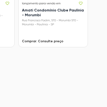
lançamento
para venda em
Amati Condomínio Clube Paulínia
- Morumbi
 -
Rua Francisco Fadim, 570 - Morumbi 570 -
Morumbi - Paulínia - SP
Comprar: Consulte preço