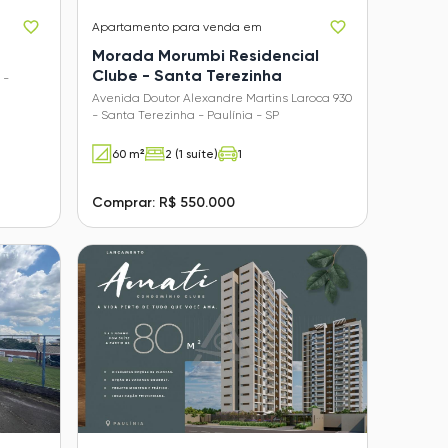
Apartamento
para venda em
Morada Morumbi Residencial
Clube - Santa Terezinha
 -
Avenida Doutor Alexandre Martins Laroca 930
- Santa Terezinha - Paulínia - SP
60 m²
2 (1 suíte)
1
Comprar: R$ 550.000