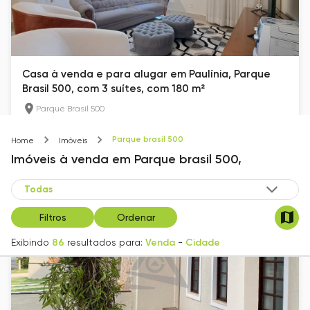
Casa à venda e para alugar em Paulínia, Parque
Brasil 500, com 3 suítes, com 180 m²
Parque Brasil 500
180
m²
3
4
Parque brasil 500
Home
Imóveis
R$ 1.650.000
Imóveis
à venda
em
Parque brasil 500,
Filtros
Ordenar
Exibindo
86
resultados para:
Venda
-
Cidade