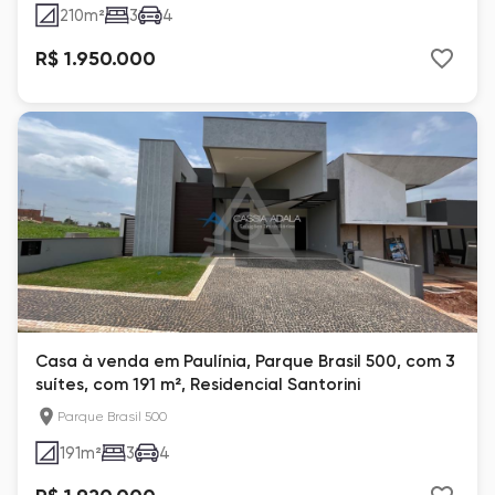
210
m²
3
4
R$ 1.950.000
Casa à venda em Paulínia, Parque Brasil 500, com 3
suítes, com 191 m², Residencial Santorini
Parque Brasil 500
191
m²
3
4