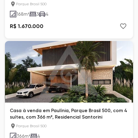
Parque Brasil 500
168
m²
3
4
R$ 1.670.000
Casa à venda em Paulínia, Parque Brasil 500, com 4
suítes, com 366 m², Residencial Santorini
Parque Brasil 500
366
m²
4