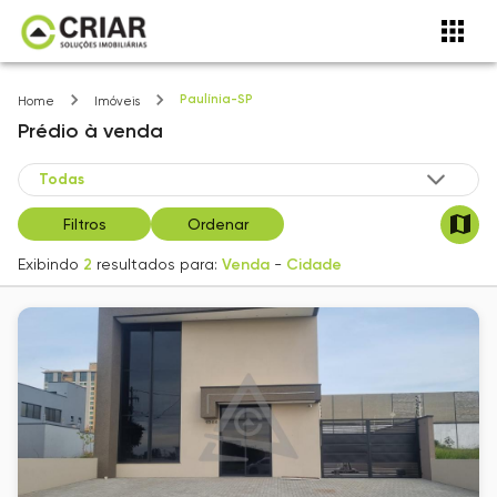
Paulínia-SP
Home
Imóveis
Prédio
à venda
Filtros
Ordenar
Exibindo
2
resultados para:
Venda
-
Cidade