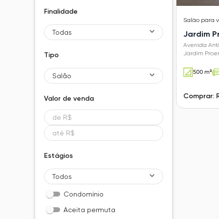
Finalidade
Salão
para 
Todas
Jardim P
Avenida Antô
Jardim Proe
Tipo
500 m²
Salão
Comprar: 
Valor de
venda
Estágios
Todos
Condomínio
Aceita permuta