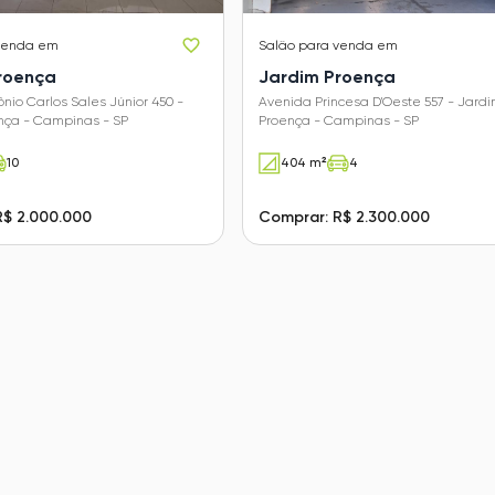
venda em
Salão
para venda em
roença
Jardim Proença
nio Carlos Sales Júnior 450 -
Avenida Princesa D'Oeste 557 - Jard
nça - Campinas - SP
Proença - Campinas - SP
10
404 m²
4
R$ 2.000.000
Comprar: R$ 2.300.000