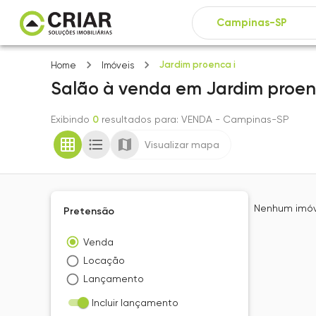
Jardim proenca i
Home
Imóveis
Salão
à venda
em
Jardim proen
Exibindo
0
resultados para
: VENDA
- Campinas-SP
Visualizar mapa
Nenhum imóve
Pretensão
Venda
Locação
Lançamento
Incluir lançamento