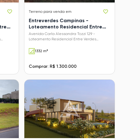
Terreno
para venda em
Entreverdes Campinas -
tre
Loteamento Residencial Entre
Verdes (Sousas)
Avenida Carla Alessandra Tozzi 129 -
s
Loteamento Residencial Entre Verdes
(Sousas) - Campinas - SP
1332 m²
Comprar: R$ 1.300.000