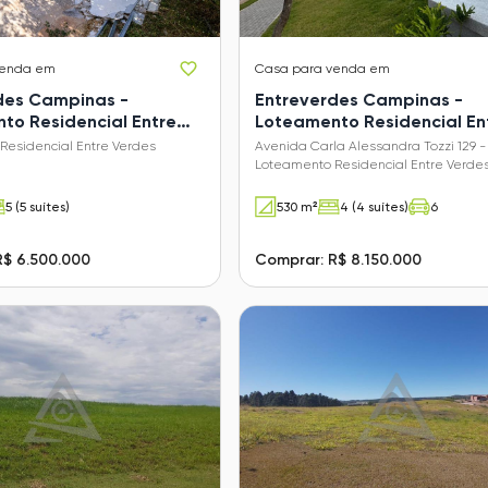
venda em
Casa
para venda em
des Campinas -
Entreverdes Campinas -
to Residencial Entre
Loteamento Residencial En
Sousas)
Verdes (Sousas)
Residencial Entre Verdes
Avenida Carla Alessandra Tozzi 129 -
Loteamento Residencial Entre Verde
(Sousas) - Campinas - SP
5 (5 suítes)
530 m²
4 (4 suítes)
6
R$ 6.500.000
Comprar: R$ 8.150.000