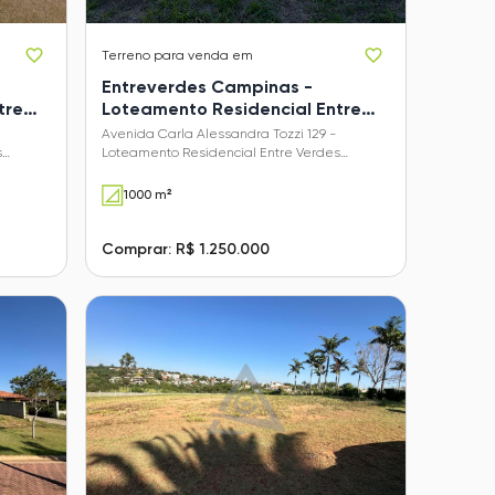
Terreno
para venda em
Entreverdes Campinas -
tre
Loteamento Residencial Entre
Verdes (Sousas)
Avenida Carla Alessandra Tozzi 129 -
s
Loteamento Residencial Entre Verdes
(Sousas) - Campinas - SP
1000 m²
Comprar: R$ 1.250.000