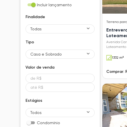
Incluir lançamento
Finalidade
Terreno
par
Todas
Entrever
Loteamen
Verdes (
Tipo
Avenida Carl
Loteamento 
(Sousas) - 
Casa e Sobrado
1332 m²
Valor de
venda
Comprar: R
Estágios
Todos
Condomínio