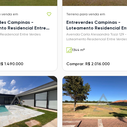
a venda em
Terreno
para venda em
des Campinas -
Entreverdes Campinas -
to Residencial Entre
Loteamento Residencial En
Sousas)
Verdes (Sousas)
Residencial Entre Verdes
Avenida Carla Alessandra Tozzi 129 -
Loteamento Residencial Entre Verde
(Sousas) - Campinas - SP
1344 m²
R$ 1.490.000
Comprar: R$ 2.016.000