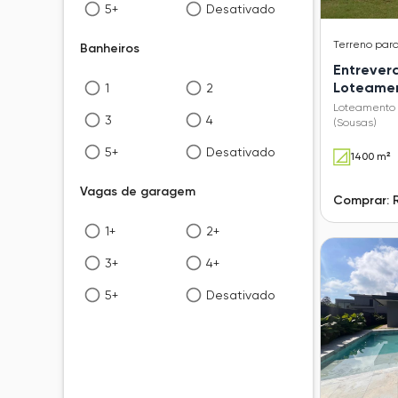
5+
Desativado
Terreno
par
Banheiros
Entrever
Loteamen
1
2
Verdes (
Loteamento 
3
4
(Sousas)
5+
Desativado
1400 m²
Vagas de garagem
Comprar: 
1+
2+
3+
4+
5+
Desativado