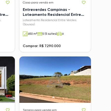
Casa
para venda em
Entreverdes Campinas -
tre
Loteamento Residencial Entre
Verdes (Sousas)
s
Loteamento Residencial Entre Verdes
(Sousas)
650 m²
5 (5 suítes)
6
Comprar: R$ 7.290.000
Terreno
para venda em