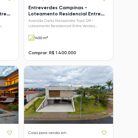
Entreverdes Campinas -
tre
Loteamento Residencial Entre
Verdes (Sousas)
Avenida Carla Alessandra Tozzi 129 -
s
Loteamento Residencial Entre Verdes
(Sousas) - Campinas - SP
1450 m²
Comprar: R$ 1.400.000
Casa
para venda em