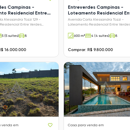
des Campinas -
Entreverdes Campinas -
to Residencial Entre
Loteamento Residencial En
Sousas)
Verdes (Sousas)
a Alessandra Tozzi 129 -
Avenida Carla Alessandra Tozzi -
Residencial Entre Verdes
Loteamento Residencial Entre Verde
Campinas - SP
(Sousas)
5 (5 suítes)
8
600 m²
4 (4 suítes)
8
R$ 16.000.000
Comprar: R$ 9.800.000
a venda em
Casa
para venda em