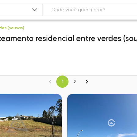
des (sousas)
teamento residencial entre verdes (so
1
2