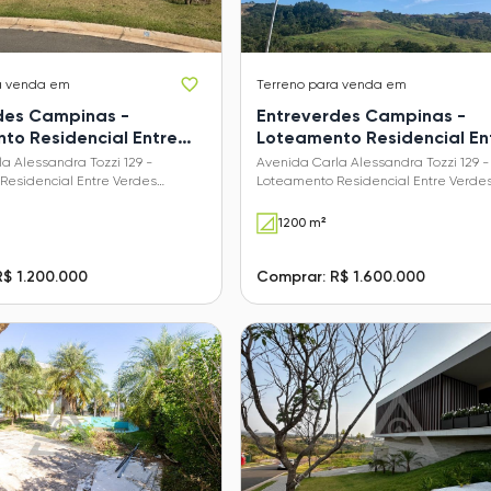
a venda em
Terreno
para venda em
des Campinas -
Entreverdes Campinas -
to Residencial Entre
Loteamento Residencial En
Sousas)
Verdes (Sousas)
a Alessandra Tozzi 129 -
Avenida Carla Alessandra Tozzi 129 -
Residencial Entre Verdes
Loteamento Residencial Entre Verde
Campinas - SP
(Sousas) - Campinas - SP
1200 m²
$ 1.200.000
Comprar: R$ 1.600.000