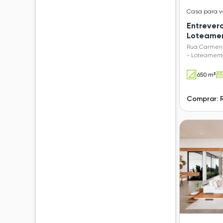
Casa
para 
Entrever
Loteamen
Verdes (
Rua Carmen
- Loteamento
(Sousas) - 
650 m²
Comprar: R