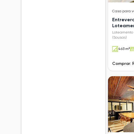
Casa
para 
Entrever
Loteamen
Verdes (
Loteamento 
(Sousas)
463 m²
Comprar: 