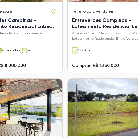
venda em
Terreno
para venda em
des Campinas -
Entreverdes Campinas -
to Residencial Entre
Loteamento Residencial En
Sousas)
Verdes (Sousas)
Residencial Entre Verdes
Avenida Carla Alessandra Tozzi 129 -
Loteamento Residencial Entre Verde
(Sousas) - Campinas - SP
4 (4 suítes)
4
1320 m²
R$ 8.000.000
Comprar: R$ 1.250.000