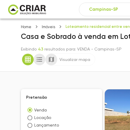
Loteamento residencial entre ver
Home
Imóveis
Casa e Sobrado
à venda
em
Lo
Exibindo
43
resultados para
: VENDA
- Campinas-SP
Visualizar mapa
Pretensão
Venda
Locação
Lançamento