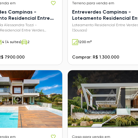
venda em
Terreno
para venda em
des Campinas -
Entreverdes Campinas -
to Residencial Entre
Loteamento Residencial En
Sousas)
Verdes (Sousas)
a Alessandra Tozzi -
Loteamento Residencial Entre Verde
Residencial Entre Verdes
(Sousas)
4 (4 suítes)
2
1200 m²
$ 7.900.000
Comprar: R$ 1.300.000
venda em
Casa
para venda em