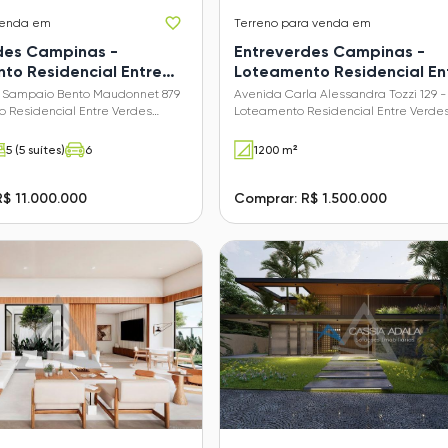
venda em
Terreno
para venda em
des Campinas -
Entreverdes Campinas -
to Residencial Entre
Loteamento Residencial En
Sousas)
Verdes (Sousas)
 Sampaio Bento Maudonnet 879
Avenida Carla Alessandra Tozzi 129 -
 Residencial Entre Verdes
Loteamento Residencial Entre Verde
Campinas - SP
(Sousas) - Campinas - SP
5 (5 suítes)
6
1200 m²
$ 11.000.000
Comprar: R$ 1.500.000