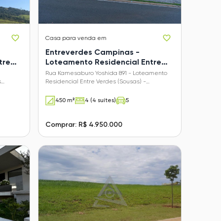
Casa
para venda em
Entreverdes Campinas -
tre
Loteamento Residencial Entre
Verdes (Sousas)
Rua Kamesaburo Yoshida 891 - Loteamento
s
Residencial Entre Verdes (Sousas) -
Campinas - SP
450 m²
4 (4 suítes)
5
Comprar: R$ 4.950.000