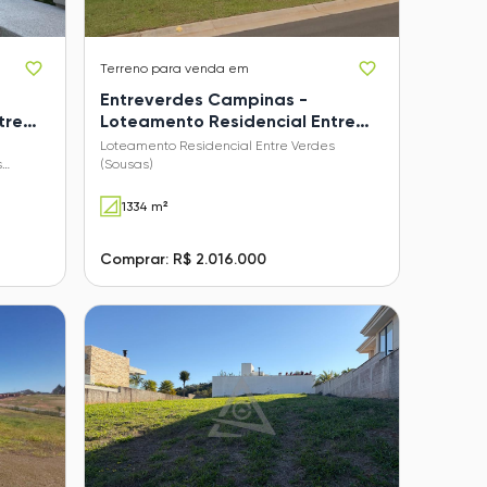
Terreno
para venda em
Entreverdes Campinas -
tre
Loteamento Residencial Entre
Verdes (Sousas)
Loteamento Residencial Entre Verdes
s
(Sousas)
1334 m²
Comprar: R$ 2.016.000