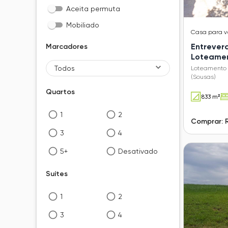
Aceita permuta
Mobiliado
Casa
para 
Entrever
Marcadores
Loteamen
Verdes (
Todos
Loteamento 
(Sousas)
Quartos
833 m²
1
2
Comprar: 
3
4
5+
Desativado
Suítes
1
2
3
4