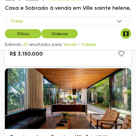
Casa e Sobrado
à venda
em
Ville sainte helene,
Casa à venda em Campinas, Ville Saint Hélène, com
4 suítes, com 446 m², Reserve Sainte Helene
Ville Sainte Hélène
Filtros
Ordenar
446
m²
4
4
Exibindo
20
resultados para:
Venda
-
Cidade
R$ 3.150.000