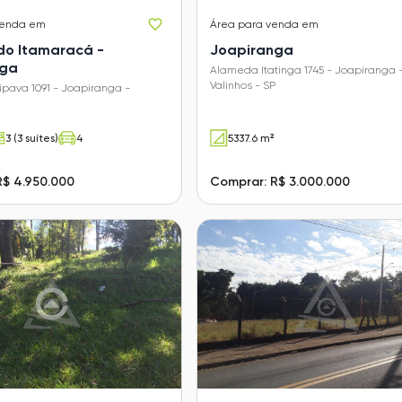
venda em
Área
para venda em
do Itamaracá -
Joapiranga
nga
Alameda Itatinga 1745 - Joapiranga 
Valinhos - SP
pava 1091 - Joapiranga -
3 (3 suítes)
4
5337.6 m²
R$ 4.950.000
Comprar: R$ 3.000.000