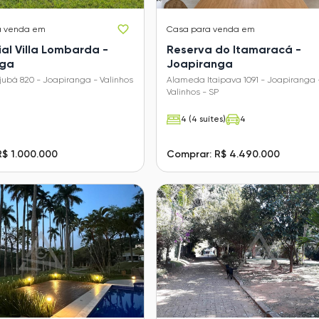
a venda em
Casa
para venda em
al Villa Lombarda -
Reserva do Itamaracá -
nga
Joapiranga
ubá 820 - Joapiranga - Valinhos
Alameda Itaipava 1091 - Joapiranga 
Valinhos - SP
4 (4 suítes)
4
R$ 1.000.000
Comprar: R$ 4.490.000