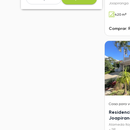
Joapiranga
420 m²
Comprar: 
Casa
para 
Residenci
Joapira
Alameda Itaj
- SP