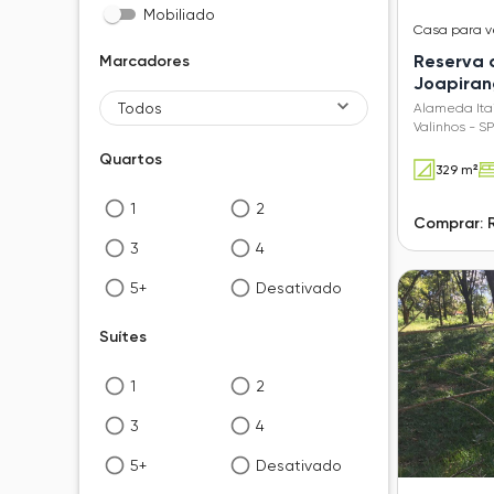
Mobiliado
Casa
para 
Reserva 
Marcadores
Joapira
Todos
Alameda Itai
Valinhos - SP
Quartos
329 m²
1
2
Comprar: 
3
4
5+
Desativado
Suítes
1
2
3
4
5+
Desativado