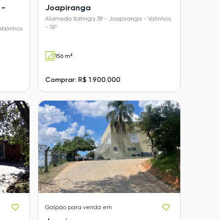
 -
Joapiranga
Alameda Itatinga 39 - Joapiranga - Valinhos
- SP
Valinhos
156 m²
Comprar: R$ 1.900.000
Galpão
para venda em