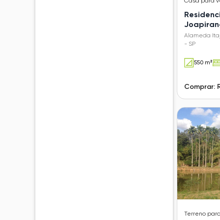
Casa
para 
Residenci
Joapira
Alameda Itaj
- SP
550 m²
Comprar: 
Terreno
par