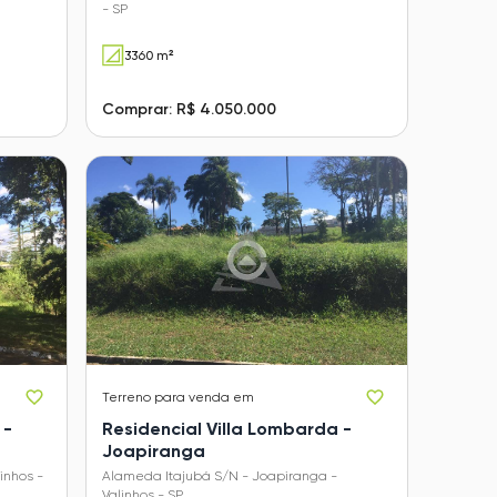
- SP
3360 m²
Comprar: R$ 4.050.000
Terreno
para venda em
 -
Residencial Villa Lombarda -
Joapiranga
inhos -
Alameda Itajubá S/N - Joapiranga -
Valinhos - SP