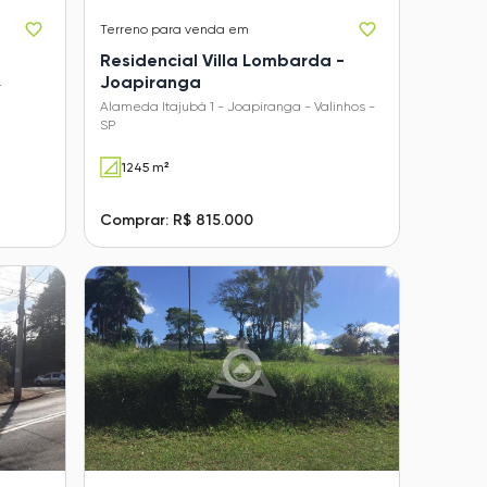
Terreno
para venda em
Residencial Villa Lombarda -
Joapiranga
-
Alameda Itajubá 1 - Joapiranga - Valinhos -
SP
1245 m²
Comprar: R$ 815.000