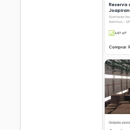
Reserva 
Joapira
Alameda Itai
Valinhos - SP
497 m²
Comprar: 
Galpão
par