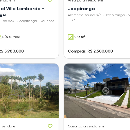
venda em
Área
para venda em
al Villa Lombarda -
Joapiranga
nga
Alameda Itaúna s/n - Joapiranga - V
- SP
ubá 820 - Joapiranga - Valinhos
4 (4 suítes)
5153 m²
R$ 5.980.000
Comprar: R$ 2.500.000
a venda em
Casa
para venda em