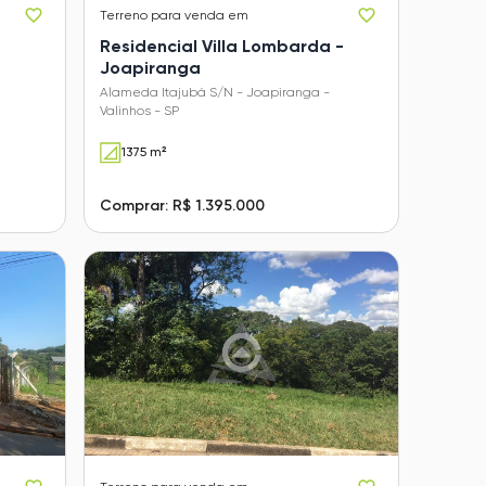
Terreno
para venda em
Residencial Villa Lombarda -
Joapiranga
Alameda Itajubá S/N - Joapiranga -
Valinhos - SP
1375 m²
Comprar: R$ 1.395.000