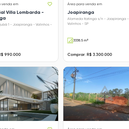
a venda em
Área
para venda em
al Villa Lombarda -
Joapiranga
nga
Alameda Itatinga s/n - Joapiranga -
Valinhos - SP
ubá 1 - Joapiranga - Valinhos -
3338.5 m²
R$ 990.000
Comprar: R$ 3.300.000