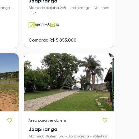
Joapiranga
ranga -
Alameda Itajubá 268 - Joapiranga - Valinhos
- SP
8800 m²
10
Comprar: R$ 5.855.000
Área
para venda em
Joapiranga
Alameda Itahim 546 - Joapiranga - Valinhos