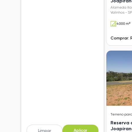
Joapira
Alameda Ita
Valinhos - SP
4000 m²
Comprar: 
Terreno
par
Reserva 
Joapira
Aplicar
Limpar