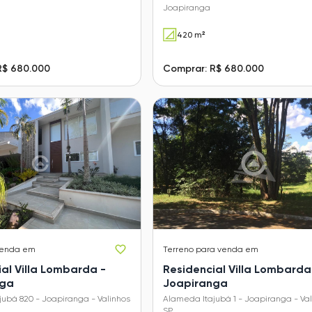
Joapiranga
420 m²
R$ 680.000
Comprar: R$ 680.000
venda em
Terreno
para venda em
al Villa Lombarda -
Residencial Villa Lombarda
nga
Joapiranga
ubá 820 - Joapiranga - Valinhos
Alameda Itajubá 1 - Joapiranga - Val
SP