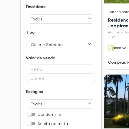
Finalidade
Terreno
par
Todas
Residenci
Joapira
Tipo
Alameda Itaj
- SP
Casa e Sobrado
1000 m²
Valor de
venda
Comprar: 
Estágios
Todos
Condomínio
Aceita permuta