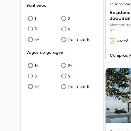
Terreno
par
Banheiros
Residenci
Joapira
1
2
Alameda Itaj
3
4
SP
5+
Desativado
1202 m²
Vagas de garagem
Comprar: 
1+
2+
3+
4+
5+
Desativado