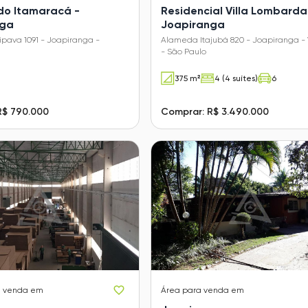
do Itamaracá -
Residencial Villa Lombarda
nga
Joapiranga
pava 1091 - Joapiranga -
Alameda Itajubá 820 - Joapiranga - 
- São Paulo
375 m²
4 (4 suítes)
6
R$ 790.000
Comprar: R$ 3.490.000
a venda em
Área
para venda em