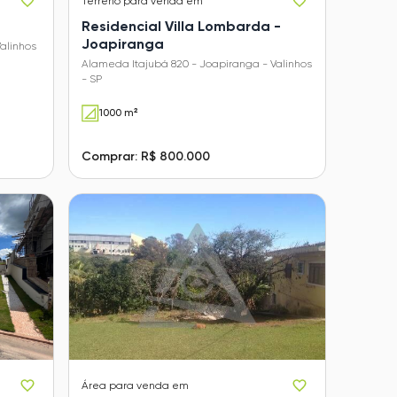
Terreno
para venda em
Residencial Villa Lombarda -
Joapiranga
alinhos
Alameda Itajubá 820 - Joapiranga - Valinhos
- SP
1000 m²
Comprar: R$ 800.000
Área
para venda em