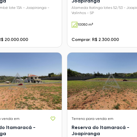
nga
Joapiranga
mbé lote 13A - Joapiranga -
Alameda Itatinga lotes 52/53 - Joapi
Valinhos - SP
10080 m²
R$ 20.000.000
Comprar: R$ 2.300.000
a venda em
Terreno
para venda em
do Itamaracá -
Reserva do Itamaracá -
nga
Joapiranga