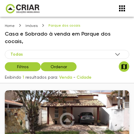
Parque dos cocais
Home
Imóveis
Casa e Sobrado
à venda
em
Parque dos
cocais,
Filtros
Ordenar
Exibindo
1
resultados para:
Venda
-
Cidade