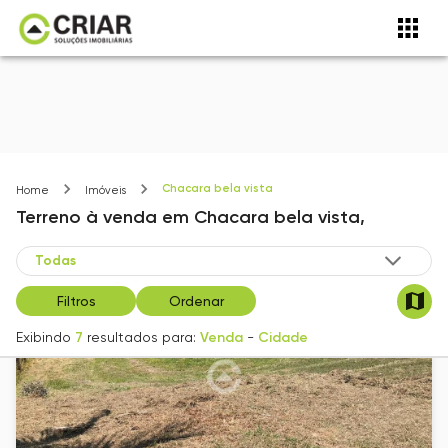
Chacara bela vista
Home
Imóveis
Terreno
à venda
em
Chacara bela vista,
Filtros
Ordenar
Exibindo
7
resultados para:
Venda
-
Cidade