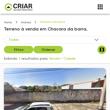
Chacara da barra
Home
Imóveis
Terreno
à venda
em
Chacara da barra,
Filtros
Ordenar
Exibindo
2
resultados para:
Venda
-
Cidade