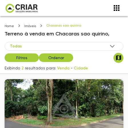
Chacaras sao quirino
Home
Imóveis
Terreno
à venda
em
Chacaras sao quirino,
Filtros
Ordenar
Exibindo
2
resultados para:
Venda
-
Cidade