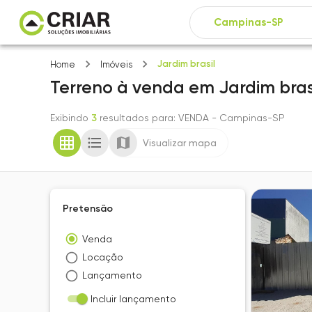
Jardim brasil
Home
Imóveis
Terreno
à venda
em
Jardim bras
Exibindo
3
resultados para
: VENDA
- Campinas-SP
Visualizar mapa
Pretensão
Venda
Locação
Lançamento
Incluir lançamento