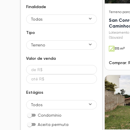
Finalidade
Terreno
par
Todas
San Conr
Caminhos
(Sousas)
Tipo
Loteamento
(Sousas)
Terreno
515 m²
Valor de
venda
Comprar: 
Estágios
Todos
Condomínio
Aceita permuta