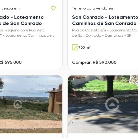
a venda em
Terreno
para venda em
ado - Loteamento
San Conrado - Loteament
 de San Conrado
Caminhos de San Conrado
os, esquina com Rua Vista
Rua do Castelo s/n - Loteamento C
.º - Loteamento Caminhos de
de San Conrado - Campinas - SP
 - Campinas - SP
700 m²
R$ 595.000
Comprar: R$ 590.000