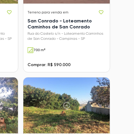
Terreno
para venda em
o
San Conrado - Loteamento
Caminhos de San Conrado
nto
Rua do Castelo s/n - Loteamento Caminhos
s - SP
de San Conrado - Campinas - SP
700 m²
Comprar: R$ 590.000