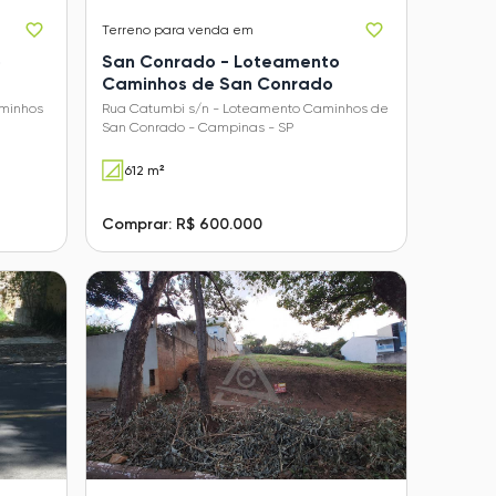
Terreno
para venda em
o
San Conrado - Loteamento
Caminhos de San Conrado
aminhos
Rua Catumbi s/n - Loteamento Caminhos de
San Conrado - Campinas - SP
612 m²
Comprar: R$ 600.000