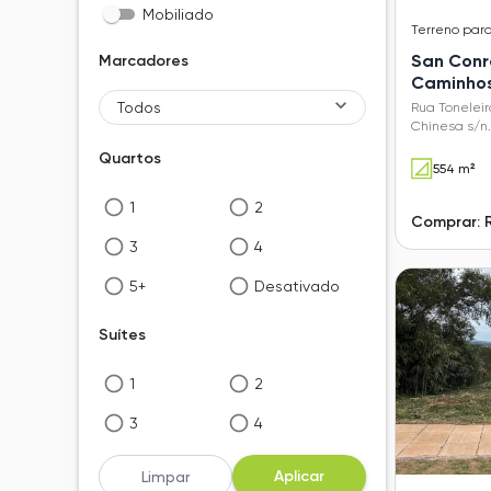
Mobiliado
Terreno
par
San Conr
Marcadores
Caminhos
Todos
Rua Toneleir
Chinesa s/n
San Conrado
Quartos
554 m²
1
2
Comprar: 
3
4
5+
Desativado
Suítes
1
2
3
4
5+
Desativado
Aplicar
Limpar