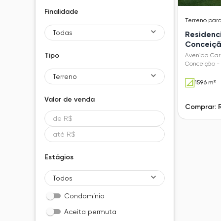
Finalidade
Terreno
par
Todas
Residenci
Conceiç
Tipo
Avenida Carl
Conceição -
Terreno
1596 m²
Valor de
venda
Comprar: 
Estágios
Todos
Condomínio
Aceita permuta