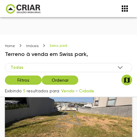
Swiss park
Home
Imóveis
Terreno
à venda
em
Swiss park,
Filtros
Ordenar
Exibindo
5
resultados para:
Venda
-
Cidade