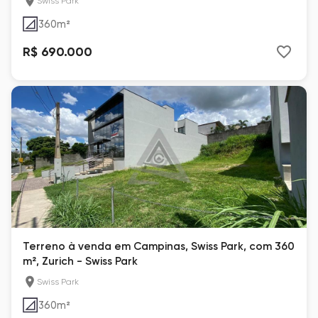
Swiss Park
360
m²
R$ 690.000
Terreno à venda em Campinas, Swiss Park, com 360
m², Zurich - Swiss Park
Swiss Park
360
m²