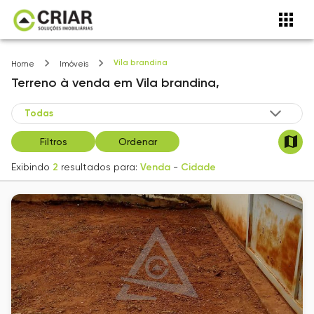
Vila brandina
Home
Imóveis
Terreno
à venda
em
Vila brandina,
Filtros
Ordenar
Exibindo
2
resultados para:
Venda
-
Cidade