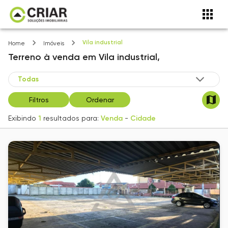
Vila industrial
Home
Imóveis
Terreno
à venda
em
Vila industrial,
Filtros
Ordenar
Exibindo
1
resultados para:
Venda
-
Cidade