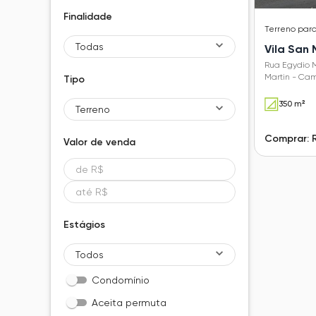
Finalidade
Terreno
par
Todas
Vila San 
Rua Egydio M
Martin - Ca
Tipo
350 m²
Terreno
Comprar: 
Valor de
venda
Estágios
Todos
Condomínio
Aceita permuta