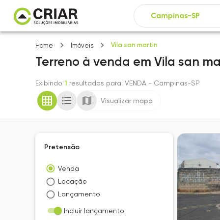
Vila san martin
Home
Imóveis
Terreno
à venda
em
Vila san ma
Exibindo
1
resultados para
: VENDA
- Campinas-SP
Visualizar mapa
Pretensão
Venda
Locação
Lançamento
Incluir lançamento