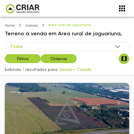
Area rural de jaguariuna
Home
Imóveis
Terreno
à venda
em
Area rural de jaguariuna,
Filtros
Ordenar
Exibindo
1
resultados para:
Venda
-
Cidade