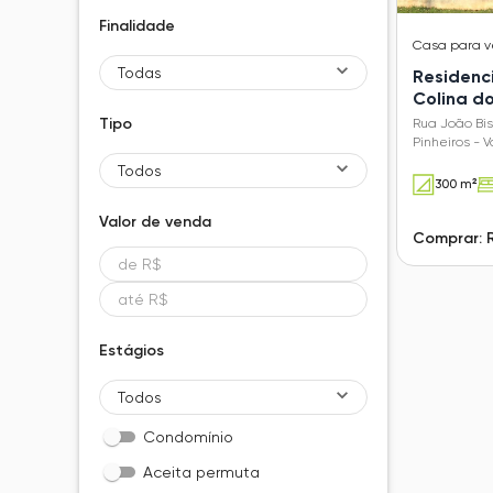
Finalidade
Casa
para 
Todas
Residenci
Colina do
Tipo
Rua João Bis
Pinheiros - V
Todos
300 m²
Valor de
venda
Comprar: 
Estágios
Todos
Condomínio
Aceita permuta