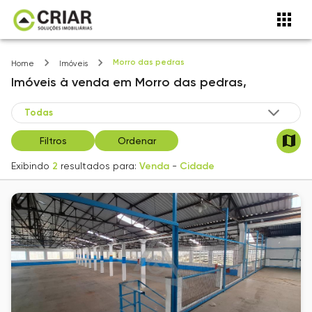
Morro das pedras
Home
Imóveis
Imóveis
à venda
em
Morro das pedras,
Filtros
Ordenar
Exibindo
2
resultados para:
Venda
-
Cidade