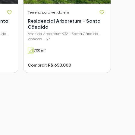
Terreno
para venda em
anta
Residencial Arboretum - Santa
Cândida
ida -
Avenida Arboretum 932 - Santa Cândida -
Vinhedo - SP
700 m²
Comprar: R$ 650.000