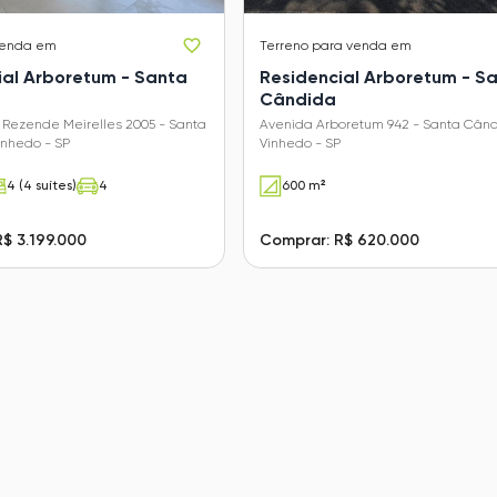
venda em
Terreno
para venda em
ial Arboretum - Santa
Residencial Arboretum - S
Cândida
 Rezende Meirelles 2005 - Santa
Avenida Arboretum 942 - Santa Când
inhedo - SP
Vinhedo - SP
4 (4 suítes)
4
600 m²
$ 3.199.000
Comprar: R$ 620.000