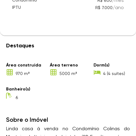
/
mês
Condomínio
R$ 600
/
ano
IPTU
R$ 7.000
Destaques
Área construída
Área terreno
Dorm(s)
970 m²
5000 m²
4 (4 suítes)
Banheiro(s)
6
Sobre o Imóvel
Linda casa à venda no Condomínio Colinas do