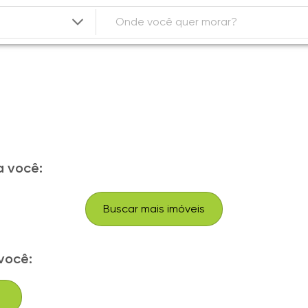
 você:
Buscar mais imóveis
você: