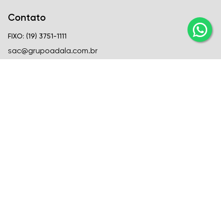
Contato
FIXO: (19) 3751-1111
sac@grupoadala.com.br
Matriz
Criar Soluções Imobiliárias
CRECI
CRECI J-24310
FIXO: (19) 3751-1111
Venda: (19) 99666-6726