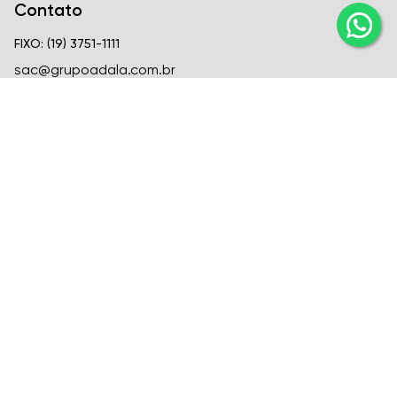
Contato
FIXO: (19) 3751-1111
sac@grupoadala.com.br
Matriz
Criar Soluções Imobiliárias
CRECI
CRECI J-24310
FIXO: (19) 3751-1111
Venda: (19) 99666-6726
Locação: (19) 99582-1721