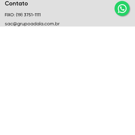
Contato
FIXO: (19) 3751-1111
sac@grupoadala.com.br
Matriz
Criar Soluções Imobiliárias
CRECI
CRECI J-24310
FIXO: (19) 3751-1111
Venda: (19) 99666-6726
Locação: (19) 99582-1721