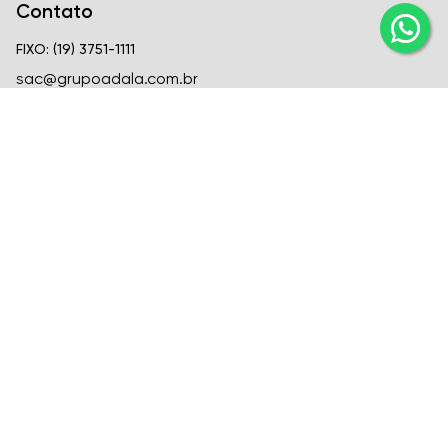
Contato
FIXO: (19) 3751-1111
sac@grupoadala.com.br
Matriz
Criar Soluções Imobiliárias
CRECI
CRECI J-24310
FIXO: (19) 3751-1111
Venda: (19) 99666-6726
Locação: (19) 99582-1721