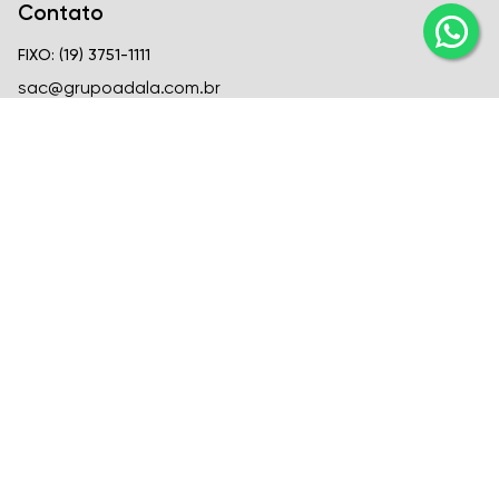
Contato
FIXO: (19) 3751-1111
sac@grupoadala.com.br
Matriz
Criar Soluções Imobiliárias
CRECI
CRECI J-24310
FIXO: (19) 3751-1111
Venda: (19) 99666-6726
Locação: (19) 99582-1721