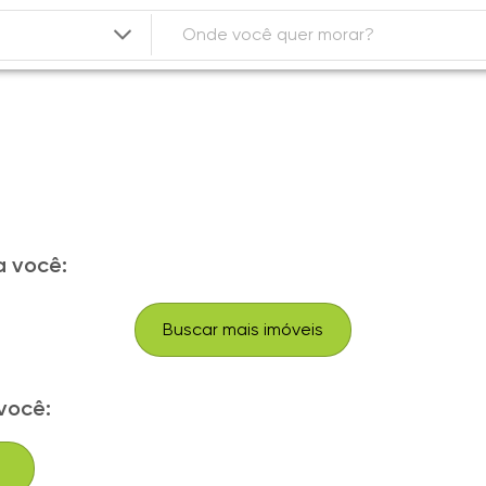
 você:
Buscar mais imóveis
você: